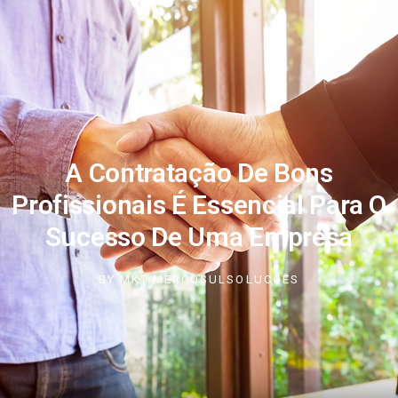
A Contratação De Bons
Profissionais É Essencial Para O
Sucesso De Uma Empresa
BY
MKT.MERCOSULSOLUCOES