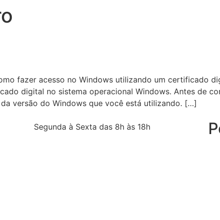
ro
dows através de Certificado D
omo fazer acesso no Windows utilizando um certificado dig
tificado digital no sistema operacional Windows. Antes de 
a versão do Windows que você está utilizando. […]
P
Segunda à Sexta das 8h às 18h
BAIXE SEUS DRIVERS
TESTE SEU CERTIFICADO
De
De
Pol