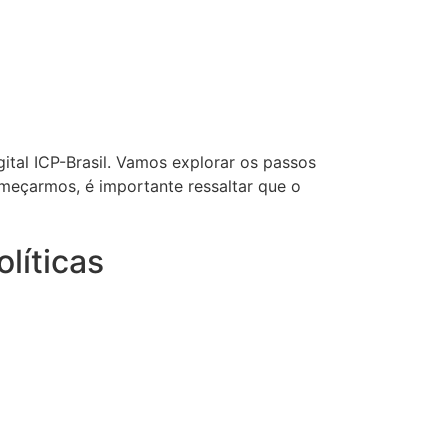
igital ICP-Brasil
ital ICP-Brasil. Vamos explorar os passos
começarmos, é importante ressaltar que o
olíticas
claração de Práticas de Negócio CD
claração de Práticas de Negócio RFB
ítica de privacidade